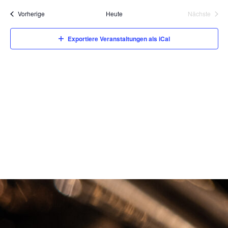
wählen.
Veranstaltungen
Vorherige
Heute
Nächste
Veranstal
Exportiere Veranstaltungen als iCal