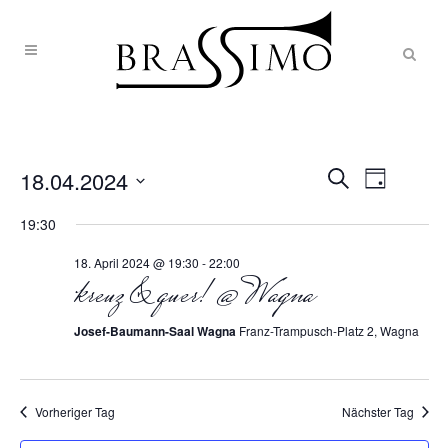
Veranst
VERAN
18.04.2024
Tag
Ansic
Suche
Datum
SUCHE
19:30
Naviga
wählen.
18. April 2024 @ 19:30
-
22:00
UND
kreuz & quer! @ Wagna
ANSICH
Josef-Baumann-Saal Wagna
Franz-Trampusch-Platz 2, Wagna
NAVIG
Vorheriger Tag
Nächster Tag