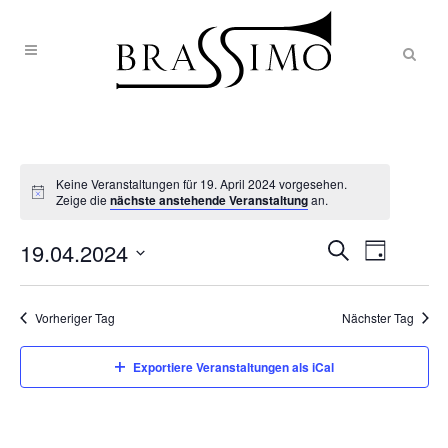
Keine Veranstaltungen für 19. April 2024 vorgesehen.
Zeige die
nächste anstehende Veranstaltung
an.
Veranst
VERAN
19.04.2024
Tag
Ansic
Suche
Datum
SUCHE
Naviga
wählen.
Vorheriger Tag
Nächster Tag
UND
Exportiere Veranstaltungen als iCal
ANSICH
NAVIG